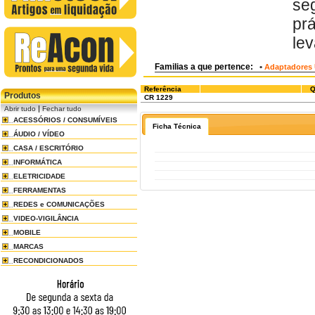
se
prá
lev
Familias a que pertence:
•
Adaptadores 
Referência
Q
Produtos
CR 1229
|
Abrir tudo
Fechar tudo
ACESSÓRIOS / CONSUMÍVEIS
Ficha Técnica
ÁUDIO / VÍDEO
CASA / ESCRITÓRIO
INFORMÁTICA
ELETRICIDADE
FERRAMENTAS
REDES e COMUNICAÇÕES
VIDEO-VIGILÂNCIA
MOBILE
MARCAS
RECONDICIONADOS