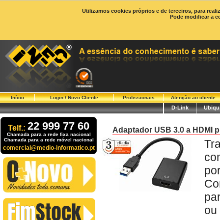
Utilizamos cookies próprios e de terceiros, para real
Pode modificar a c
Início
Login / Novo Cliente
Profissionais
Atenção ao cliente
D-Link
Ubiqui
22 999 77 60
Telf.:
Adaptador USB 3.0 a HDMI p
Chamada para a rede fixa nacional
Chamada para a rede móvel nacional
Tr
comercial@medio-informatico.pt
co
por
Co
pa
ou