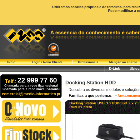
Utilizamos cookies próprios e de terceiros, para real
Pode modificar a c
Início
Login / Novo Cliente
Profissionais
Atenção ao cliente
D-Link
Ubiqui
22 999 77 60
Telf.:
Docking Station HDD
Chamada para a rede fixa nacional
Chamada para a rede móvel nacional
Descubra os diversos modelos e soluçõe
comercial@medio-informatico.pt
Familias a que pertence:
•
Armazename
Docking Station USB 3.0 HDD/SSD 2 x 2.5
Raid 0/1 preto