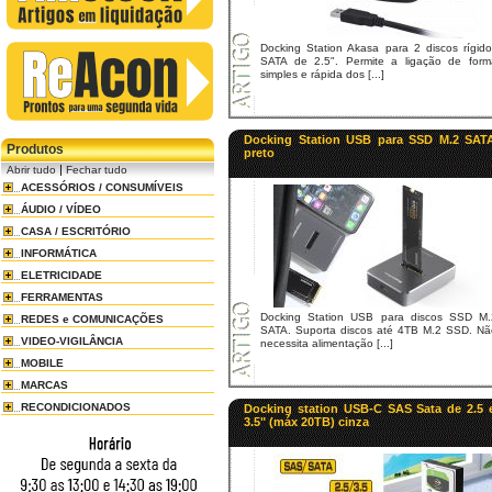
Docking Station Akasa para 2 discos rígido
SATA de 2.5". Permite a ligação de form
simples e rápida dos [...]
Docking Station USB para SSD M.2 SAT
Produtos
preto
|
Abrir tudo
Fechar tudo
ACESSÓRIOS / CONSUMÍVEIS
ÁUDIO / VÍDEO
CASA / ESCRITÓRIO
INFORMÁTICA
ELETRICIDADE
FERRAMENTAS
Docking Station USB para discos SSD M.
REDES e COMUNICAÇÕES
SATA. Suporta discos até 4TB M.2 SSD. Nã
VIDEO-VIGILÂNCIA
necessita alimentação [...]
MOBILE
MARCAS
RECONDICIONADOS
Docking station USB-C SAS Sata de 2.5 
3.5" (máx 20TB) cinza