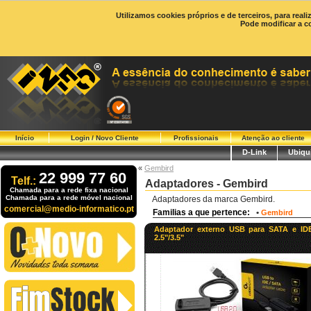
Utilizamos cookies próprios e de terceiros, para real
Pode modificar a c
Início
Login / Novo Cliente
Profissionais
Atenção ao cliente
D-Link
Ubiqui
«
Gembird
22 999 77 60
Telf.:
Adaptadores - Gembird
Chamada para a rede fixa nacional
Chamada para a rede móvel nacional
Adaptadores da marca Gembird.
comercial@medio-informatico.pt
Familias a que pertence:
•
Gembird
Adaptador externo USB para SATA e ID
2.5"/3.5"