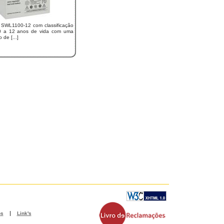
 SWL1100-12 com classificação
0 a 12 anos de vida com uma
 de [...]
|
os
Link's