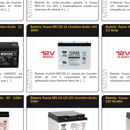
lada de chumbo-
Bateria de ácido-chumbo selada, a Yuasa
A Bateria Yuc
dade de 35Ah,
NP4-12 12v 4Ah é habitualmente usada em
em sistemas
e [...]
sistemas de alarme e [...]
emergência, to
mbo-ácido 12
Bateria Yuasa REC36-12 chumbo-ácido 12V
Bateria Yuasa 
36Ah
3.2 Amp
ido SW200C da
Bateria YUASA REC36-12 selada de chumbo-
Bateria Yuas
 chumbo-ácido
ácido de 12V e capacidade de 36Ah,
ácido de 12
ue [...]
adequada para diversos tipos de [...]
adequada para d
ido 6V 4.5Ah
Bateria Yuasa NPL24-12I 12V chumbo-ácido
Bateria Yuasa
24Ah
12V 40.6Ah