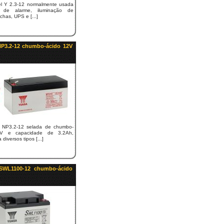
el Y 2.3-12 normalmente usada
 de alarme, iluminação de
chas, UPS e [...]
NP3.2-12 chumbo-ácido 12V
a NP3.2-12 selada de chumbo-
V e capacidade de 3.2Ah,
iversos tipos [...]
 SWL1100-12 chumbo-ácido