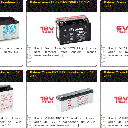
chumbo-ácido
Bateria Yuasa Moto YU-YTX9-BS 12V 8Ah
Bateria Yuasa
10Ah
sa oferece uma
Bateria Yuasa Moto YU-YTX9-BS projectada
Bateria YUAS
0 horas (C10).
para fornecer mais energia, menos
ácido de 6
]
manutenção e maior [...]
adequada para 
mbo ácido 12V
Bateria Yuasa NP2.3-12 chumbo ácido 12V
Bateria Yuasa 
2.3A
24Ah
lada de chumbo-
Bateria YUASA NP2.3-12 selada de chumbo-
Bateria YUAS
dade de 17Ah,
ácido de 12V e capacidade de 2.3Ah,
ácido de 1
e [...]
adequada para diversos tipos [...]
adequada para 