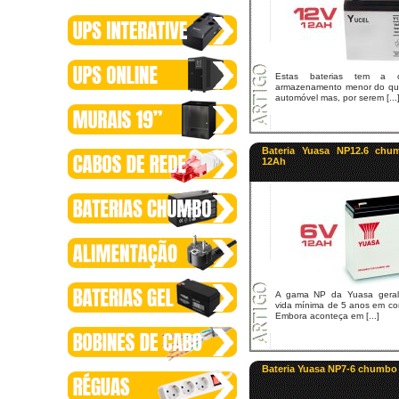
Estas baterias tem a 
armazenamento menor do que
automóvel mas, por serem [...
Bateria Yuasa NP12.6 chu
12Ah
A gama NP da Yuasa gera
vida mínima de 5 anos em co
Embora aconteça em [...]
Bateria Yuasa NP7-6 chumbo