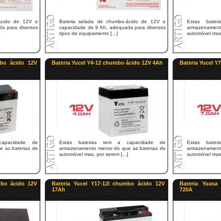
ácido de 12V e
Bateria selada de chumbo-ácido de 12V e
Estas bate
a para diversos
capacidade de 9 Ah, adequada para diversos
armazenamento
]
tipos de equipamento [...]
automóvel mas,
mbo ácido 12V
Bateria Yucel Y4-12 chumbo ácido 12V 4Ah
Bateria Yucel 
capacidade de
Estas baterias tem a capacidade de
Estas bate
 as baterias de
armazenamento menor do que as baterias de
armazenamento
]
automóvel mas, por serem [...]
automóvel mas,
mbo ácido 12V
Bateria Yucel Y17-12I chumbo ácido 12V
Bateria Yuasa
17Ah
720A