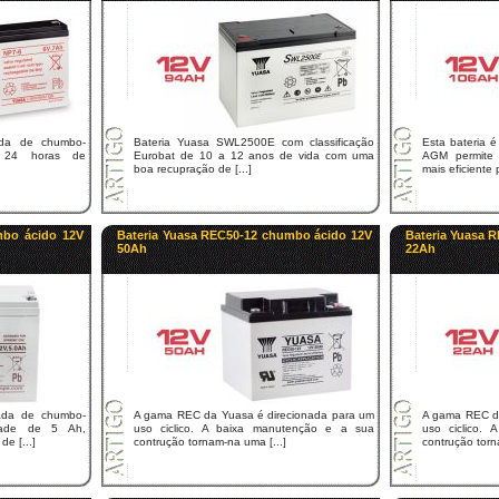
ada de chumbo-
Bateria Yuasa SWL2500E com classificação
Esta bateria é
ra 24 horas de
Eurobat de 10 a 12 anos de vida com uma
AGM permite 
boa recupração de [...]
mais eficiente p
mbo ácido 12V
Bateria Yuasa REC50-12 chumbo ácido 12V
Bateria Yuasa 
50Ah
22Ah
ada de chumbo-
A gama REC da Yuasa é direcionada para um
A gama REC da
dade de 5 Ah,
uso ciclico. A baixa manutenção e a sua
uso ciclico.
e [...]
contrução tornam-na uma [...]
contrução torn