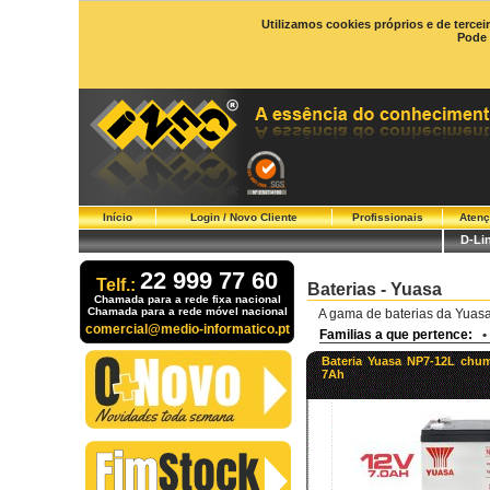
Utilizamos cookies próprios e de tercei
Pode 
Início
Login / Novo Cliente
Profissionais
Atenç
D-Li
22 999 77 60
Telf.:
Baterias - Yuasa
Chamada para a rede fixa nacional
Chamada para a rede móvel nacional
A gama de baterias da Yuasa
comercial@medio-informatico.pt
Familias a que pertence:
•
Bateria Yuasa NP7-12L chu
7Ah