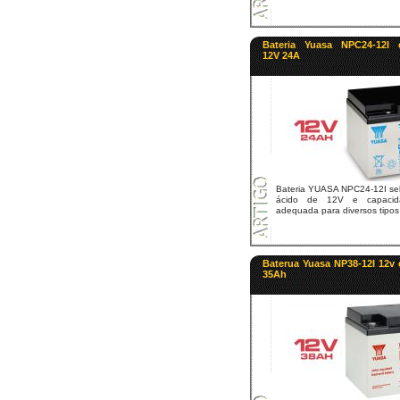
Bateria Yuasa NPC24-12I 
12V 24A
Bateria YUASA NPC24-12I se
ácido de 12V e capaci
adequada para diversos tipos [
Baterua Yuasa NP38-12I 12v
35Ah