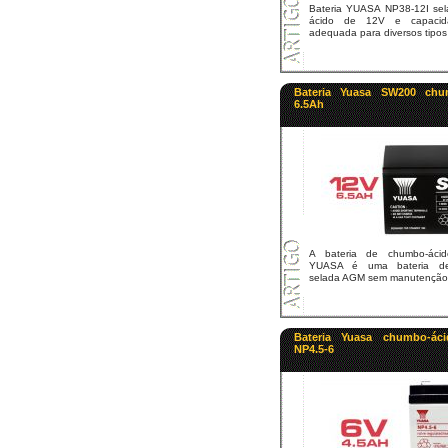
Bateria YUASA NP38-12I se
ácido de 12V e capaci
adequada para diversos tipos d
Bateria Yuasa SW200 chu
6.5Ah
A bateria de chumbo-ác
YUASA é uma bateria de
selada AGM sem manutenção q
Bateria Yuasa chumbo-ác
NP4.5-6