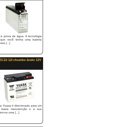
 à prova de água. A tecnologia
que você tenha uma bateria
ara [...]
REC22-12I chumbo ácido 12V
 Yuasa é direcionada para um
 A baixa manutenção e a sua
am-na uma [...]