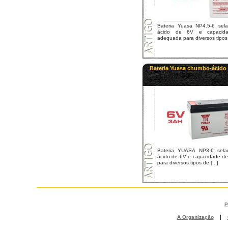
Bateria Yuasa NP4.5-6 sel
ácido de 6V e capacid
adequada para diversos tipos d
Bateria Yuasa chumbo-ácido
Bateria YUASA NP3-6 sel
ácido de 6V e capacidade d
para diversos tipos de [...]
P
|
A Organização