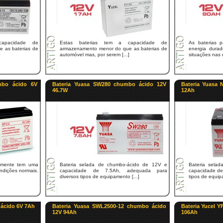
capacidade de
Estas baterias tem a capacidade de
As baterias 
 as baterias de
armazenamento menor do que as baterias de
energia dura
]
automóvel mas, por serem [...]
situações nas q
mbo ácido 6V
Bateria Yuasa SW280 chumbo ácido 12V
Bateria Yuasa
46.7W
12Ah
lmente tem uma
Bateria selada de chumbo-ácido de 12V e
Bateria sela
ndições normais.
capacidade de 7.5Ah, adequada para
capacidade de
diversos tipos de equipamento [...]
tipos de equipa
 ácido 6V 7Ah
Bateria Yuasa SWL2500-12 chumbo ácido
Bateria Yucel 
12V 94Ah
106Ah