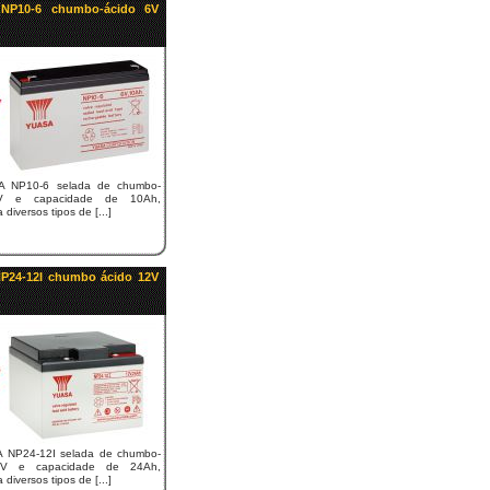
 NP10-6 chumbo-ácido 6V
A NP10-6 selada de chumbo-
V e capacidade de 10Ah,
diversos tipos de [...]
NP24-12I chumbo ácido 12V
A NP24-12I selada de chumbo-
2V e capacidade de 24Ah,
diversos tipos de [...]