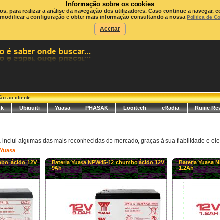
Informação sobre os cookies
ros, para realizar a análise da navegação dos utilizadores. Caso continue a navegar, c
modificar a configuração e obter mais informação consultando a nossa
Política de C
Aceitar
ão ao cliente
nk
Ubiquiti
Yuasa
PHASAK
Logitech
cRadia
Ruijie Re
 inclui algumas das mais reconhecidas do mercado, graças à sua fiabilidade e el
Yuasa
mbo ácido 12V
Bateria Yuasa NPW45-12 chumbo ácido 12V
Bateria Yuasa 
9Ah
1.2Ah