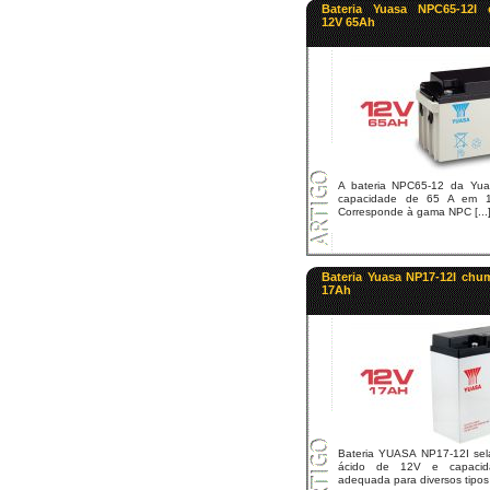
Bateria Yuasa NPC65-12I 
12V 65Ah
A bateria NPC65-12 da Yua
capacidade de 65 A em 1
Corresponde à gama NPC [...
Bateria Yuasa NP17-12I chu
17Ah
Bateria YUASA NP17-12I se
ácido de 12V e capaci
adequada para diversos tipos d