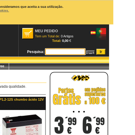
onsideramos que aceita a sua utilização.
ookies.
MEU PEDIDO
Tem um Total de:
0 Artigos
Total:
0,00
€
Pesquisa:
yee
evada qualidade.
NP1.2-12S chumbo ácido 12V