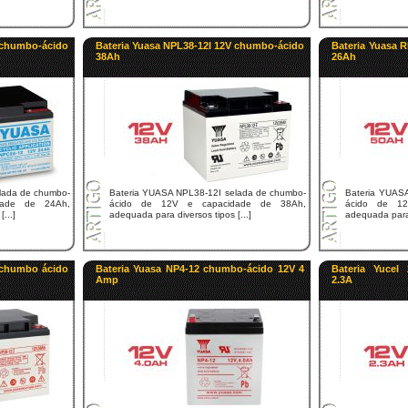
chumbo-ácido
Bateria Yuasa NPL38-12I 12V chumbo-ácido
Bateria Yuasa 
38Ah
26Ah
lada de chumbo-
Bateria YUASA NPL38-12I selada de chumbo-
Bateria YUAS
dade de 24Ah,
ácido de 12V e capacidade de 38Ah,
ácido de 1
...]
adequada para diversos tipos [...]
adequada para 
 chumbo ácido
Bateria Yuasa NP4-12 chumbo-ácido 12V 4
Bateria Yucel
Amp
2.3A