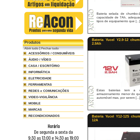
Bateria selada de chumbo-
capacidade de 7Ah, adequad
tipos de equipamento que [...
Bateria Yucel Y2.9-12 chu
Produtos
2.9Ah
|
Abrir tudo
Fechar tudo
ACESSÓRIOS / CONSUMÍVEIS
ÁUDIO / VÍDEO
CASA / ESCRITÓRIO
INFORMÁTICA
ELETRICIDADE
FERRAMENTAS
Estas baterias tem a 
REDES e COMUNICAÇÕES
armazenamento menor do que
VIDEO-VIGILÂNCIA
automóvel mas, por serem [...
MOBILE
MARCAS
RECONDICIONADOS
Bateria Yucel Y12-12S chu
12A