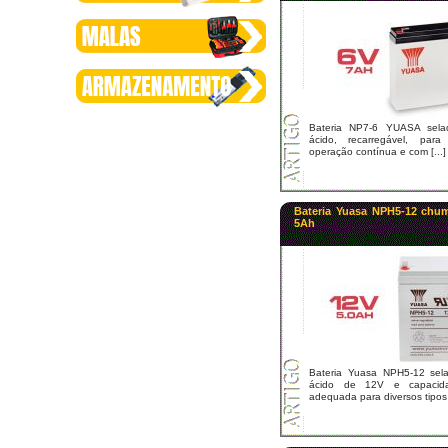
Bateria NP7-6 YUASA sel
ácido, recarregável, pa
operação contínua e com [...]
Bateria Yuasa NPH5-12 chu
5Ah
Bateria Yuasa NPH5-12 sel
ácido de 12V e capaci
adequada para diversos tipos d