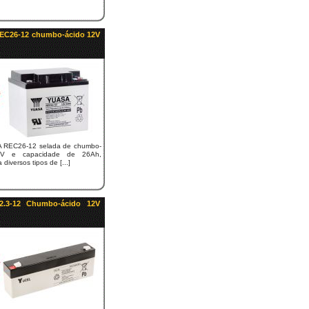
REC26-12 chumbo-ácido 12V
A REC26-12 selada de chumbo-
2V e capacidade de 26Ah,
diversos tipos de [...]
 2.3-12 Chumbo-ácido 12V