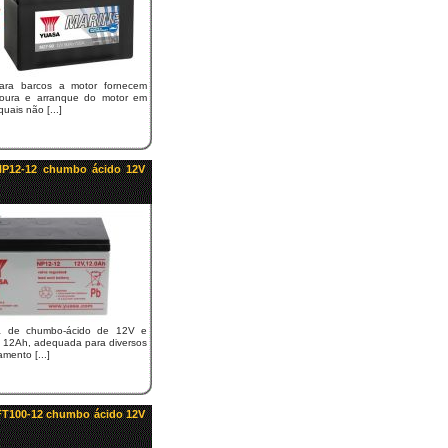
para barcos a motor fornecem
doura e arranque do motor em
uais não [...]
 NP12-12 chumbo ácido 12V
da de chumbo-ácido de 12V e
 12Ah, adequada para diversos
mento [...]
YFT100-12 chumbo ácido 12V