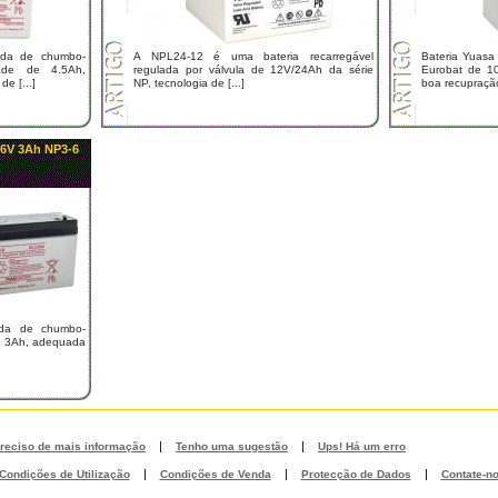
ada de chumbo-
A NPL24-12 é uma bateria recarregável
Bateria Yuasa
ade de 4.5Ah,
regulada por válvula de 12V/24Ah da série
Eurobat de 1
e [...]
NP, tecnologia de [...]
boa recupração
 6V 3Ah NP3-6
ada de chumbo-
e 3Ah, adequada
|
|
reciso de mais informação
Tenho uma sugestão
Ups! Há um erro
|
|
|
Condições de Utilização
Condições de Venda
Protecção de Dados
Contate-n