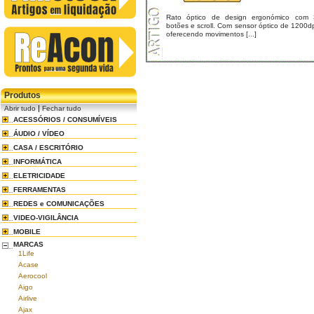
Rato óptico de design ergonómico com 
botões e scroll. Com sensor óptico de 1200d
oferecendo movimentos [...]
Produtos
|
Abrir tudo
Fechar tudo
ACESSÓRIOS / CONSUMÍVEIS
ÁUDIO / VÍDEO
CASA / ESCRITÓRIO
INFORMÁTICA
ELETRICIDADE
FERRAMENTAS
REDES e COMUNICAÇÕES
VIDEO-VIGILÂNCIA
MOBILE
MARCAS
1Life
Acase
Aerocool
Aigo
Airlive
Ajax