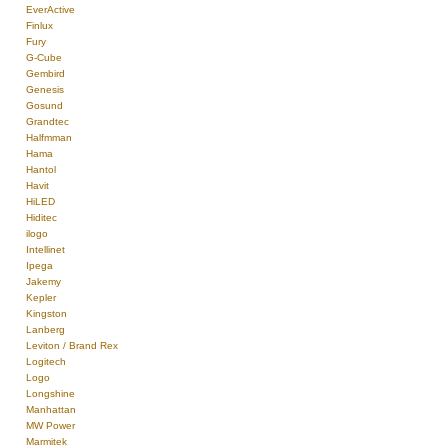
EverActive
Finlux
Fury
G-Cube
Gembird
Genesis
Gosund
Grandtec
Halfmman
Hama
Hantol
Havit
HiLED
Hiditec
ilogo
Intellinet
Ipega
Jakemy
Kepler
Kingston
Lanberg
Leviton / Brand Rex
Logitech
Logo
Longshine
Manhattan
MW Power
Marmitek