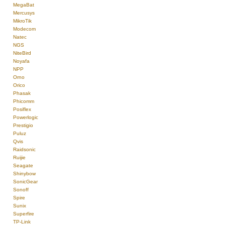
MegaBat
Mercusys
MikroTik
Modecom
Natec
NGS
NiteBird
Noyafa
NPP
Orno
Orico
Phasak
Phicomm
Posiflex
Powerlogic
Prestigio
Puluz
Qvis
Raidsonic
Ruijie
Seagate
Shinybow
SonicGear
Sonoff
Spire
Sunix
Superfire
TP-Link