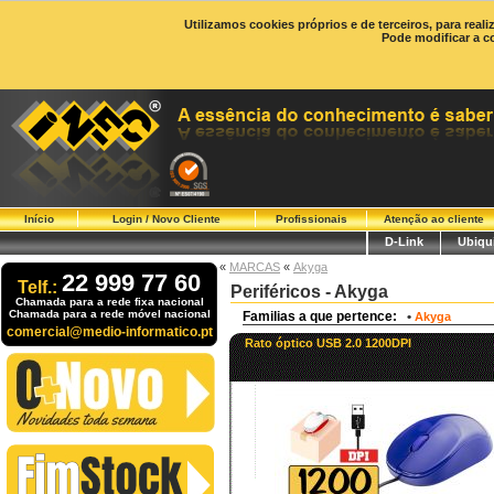
Utilizamos cookies próprios e de terceiros, para real
Pode modificar a c
Início
Login / Novo Cliente
Profissionais
Atenção ao cliente
D-Link
Ubiqui
«
MARCAS
«
Akyga
22 999 77 60
Telf.:
Periféricos - Akyga
Chamada para a rede fixa nacional
Chamada para a rede móvel nacional
Familias a que pertence:
•
Akyga
comercial@medio-informatico.pt
Rato óptico USB 2.0 1200DPI