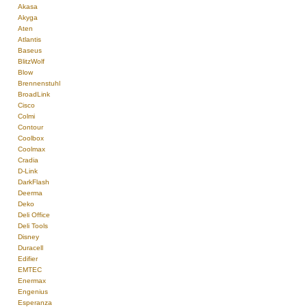
Akasa
Akyga
Aten
Atlantis
Baseus
BlitzWolf
Blow
Brennenstuhl
BroadLink
Cisco
Colmi
Contour
Coolbox
Coolmax
Cradia
D-Link
DarkFlash
Deerma
Deko
Deli Office
Deli Tools
Disney
Duracell
Edifier
EMTEC
Enermax
Engenius
Esperanza