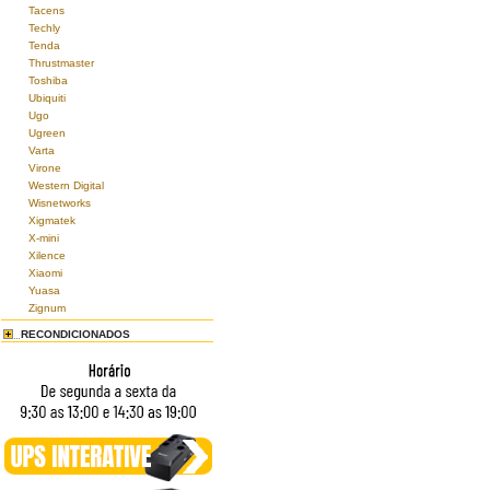
Tacens
Techly
Tenda
Thrustmaster
Toshiba
Ubiquiti
Ugo
Ugreen
Varta
Virone
Western Digital
Wisnetworks
Xigmatek
X-mini
Xilence
Xiaomi
Yuasa
Zignum
RECONDICIONADOS