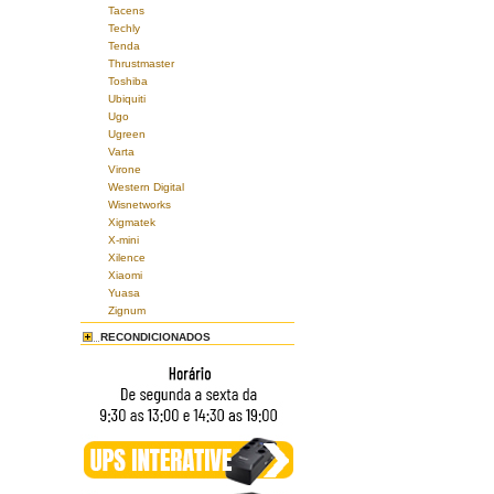
Tacens
Techly
Tenda
Thrustmaster
Toshiba
Ubiquiti
Ugo
Ugreen
Varta
Virone
Western Digital
Wisnetworks
Xigmatek
X-mini
Xilence
Xiaomi
Yuasa
Zignum
RECONDICIONADOS