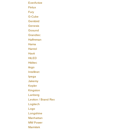
EverActive
Finlux
Fury
G-Cube
Gembird
Genesis
Gosund
Grandtec
Halfmman
Hama
Hantol
Havit
HiLED
Hiditec
ilogo
Intellinet
Ipega
Jakemy
Kepler
Kingston
Lanberg
Leviton / Brand Rex
Logitech
Logo
Longshine
Manhattan
MW Power
Marmitek