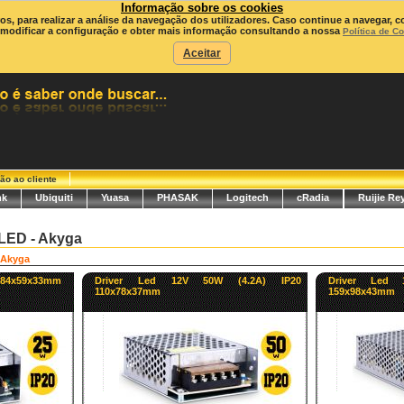
Informação sobre os cookies
ros, para realizar a análise da navegação dos utilizadores. Caso continue a navegar, c
modificar a configuração e obter mais informação consultando a nossa
Política de C
Aceitar
ão ao cliente
nk
Ubiquiti
Yuasa
PHASAK
Logitech
cRadia
Ruijie Re
LED - Akyga
Akyga
0 84x59x33mm
Driver Led 12V 50W (4.2A) IP20
Driver Led 
110x78x37mm
159x98x43mm