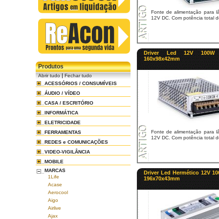
Fonte de alimentação para 
12V DC. Com potência total 
Driver Led 12V 100W 
160x98x42mm
Produtos
|
Abrir tudo
Fechar tudo
ACESSÓRIOS / CONSUMÍVEIS
ÁUDIO / VÍDEO
CASA / ESCRITÓRIO
INFORMÁTICA
ELETRICIDADE
Fonte de alimentação para 
FERRAMENTAS
12V DC. Com potência total 
REDES e COMUNICAÇÕES
VIDEO-VIGILÂNCIA
MOBILE
MARCAS
Driver Led Hermético 12V 10
1Life
196x70x43mm
Acase
Aerocool
Aigo
Airlive
Ajax