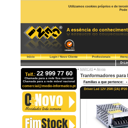
Utilizamos cookies próprios e de tercei
Pode 
Início
Login / Novo Cliente
Profissionais
Atenç
D-Li
«
MARCAS
«
Akyga
22 999 77 60
Telf.:
Tranformadores para 
Chamada para a rede fixa nacional
Chamada para a rede móvel nacional
Familias a que pertence:
•
comercial@medio-informatico.pt
Driver Led 12V 25W (2A) IP2