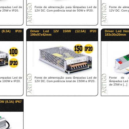
lâmpadas Led de
Fonte de alimentação para lâmpadas Led de
Fonte de alim
de 25W e IP20.
12V DC. Com potência total de 50W e IP20.
12V DC. Com p
(8.3A) IP20
Driver Led 12V 150W (12.5A) IP20
Driver Led He
199x97x42mm
183x30x20mm
lâmpadas Led de
Fonte de alimentação para lâmpadas Led de
Fonte de al
de 100W e IP20.
12V DC. Com potência total de 150W e IP20.
lâmpadas Led 
de 25W e [...]
0W (8.3A) IP67