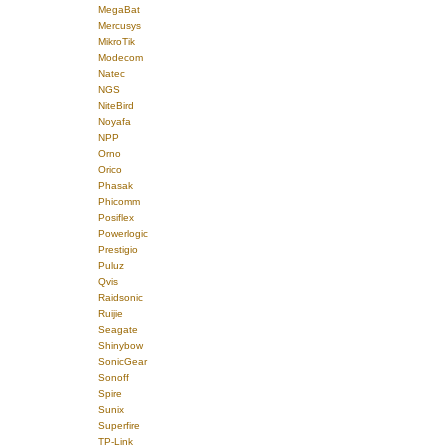
MegaBat
Mercusys
MikroTik
Modecom
Natec
NGS
NiteBird
Noyafa
NPP
Orno
Orico
Phasak
Phicomm
Posiflex
Powerlogic
Prestigio
Puluz
Qvis
Raidsonic
Ruijie
Seagate
Shinybow
SonicGear
Sonoff
Spire
Sunix
Superfire
TP-Link