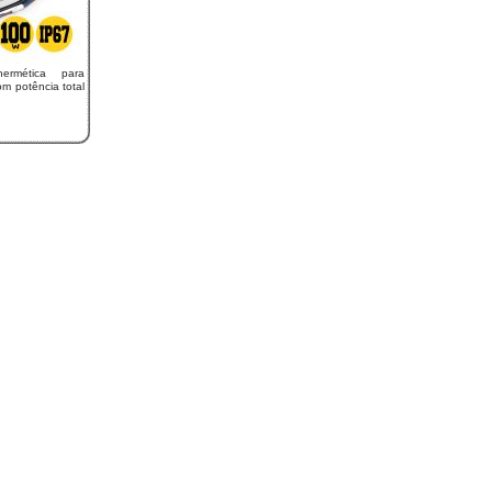
ermética para
 potência total