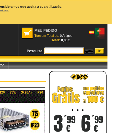
onsideramos que aceita a sua utilização.
ookies.
MEU PEDIDO
Tem um Total de:
0 Artigos
Total:
0,00
€
Pesquisa:
yee
12V 75W (6.25A) IP20