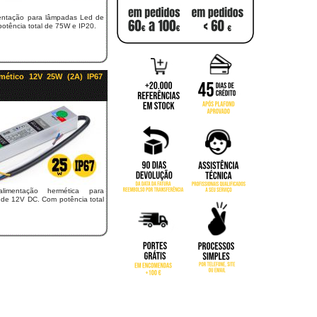
entação para lâmpadas Led de
otência total de 75W e IP20.
rmético 12V 25W (2A) IP67
imentação hermética para
de 12V DC. Com potência total