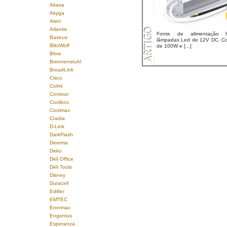
Akasa
Akyga
Aten
Atlantis
Fonte de alimentação h
Baseus
lâmpadas Led de 12V DC. Com
BlitzWolf
de 100W e [...]
Blow
Brennenstuhl
BroadLink
Cisco
Colmi
Contour
Coolbox
Coolmax
Cradia
D-Link
DarkFlash
Deerma
Deko
Deli Office
Deli Tools
Disney
Duracell
Edifier
EMTEC
Enermax
Engenius
Esperanza