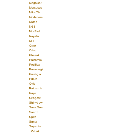
MegaBat
Mercusys
MikroTik
Modecom
Natec
NGS
NiteBird
Noyafa
NPP
Orno
Orico
Phasak
Phicomm
Posiflex
Powerlogic
Prestigio
Puluz
Qvis
Raidsonic
Ruijie
Seagate
Shinybow
SonicGear
Sonoff
Spire
Sunix
Superfire
TP-Link