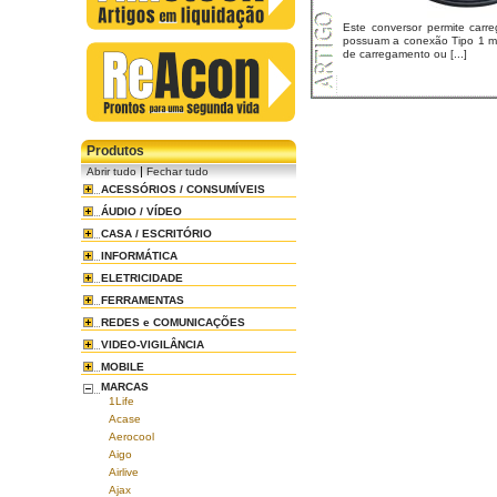
Este conversor permite carre
possuam a conexão Tipo 1 m
de carregamento ou [...]
Produtos
|
Abrir tudo
Fechar tudo
ACESSÓRIOS / CONSUMÍVEIS
ÁUDIO / VÍDEO
CASA / ESCRITÓRIO
INFORMÁTICA
ELETRICIDADE
FERRAMENTAS
REDES e COMUNICAÇÕES
VIDEO-VIGILÂNCIA
MOBILE
MARCAS
1Life
Acase
Aerocool
Aigo
Airlive
Ajax