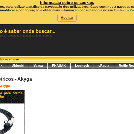
Informação sobre os cookies
ros, para realizar a análise da navegação dos utilizadores. Caso continue a navegar, c
modificar a configuração e obter mais informação consultando a nossa
Política de C
Aceitar
ão ao cliente
nk
Ubiquiti
Yuasa
PHASAK
Logitech
cRadia
Ruijie Re
tricos - Akyga
Akyga
r para carros
 6m