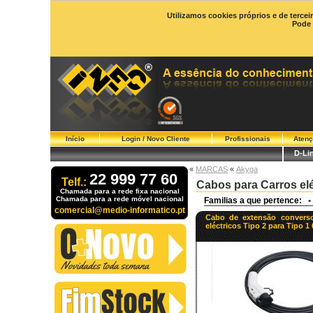
Utilizamos cookies próprios e de tercei
Pode 
Início
Login / Novo Cliente
Profissionais
Atenç
D-Li
«
MARCAS
«
Akyga
22 999 77 60
Telf.:
Cabos para Carros elé
Chamada para a rede fixa nacional
Chamada para a rede móvel nacional
Familias a que pertence:
•
comercial@medio-informatico.pt
Cabo de extensão converso
eléctricos Tipo 2 para Tipo 1