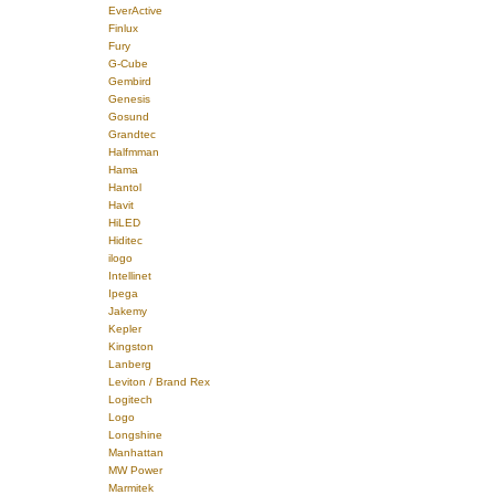
EverActive
Finlux
Fury
G-Cube
Gembird
Genesis
Gosund
Grandtec
Halfmman
Hama
Hantol
Havit
HiLED
Hiditec
ilogo
Intellinet
Ipega
Jakemy
Kepler
Kingston
Lanberg
Leviton / Brand Rex
Logitech
Logo
Longshine
Manhattan
MW Power
Marmitek