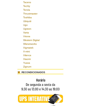
Tacens
Techly
Tenda
Thrustmaster
Toshiba
Ubiquiti
Ugo
Ugreen
Varta
Virone
Western Digital
Wisnetworks
Xigmatek
X-mini
Xilence
Xiaomi
Yuasa
Zignum
RECONDICIONADOS