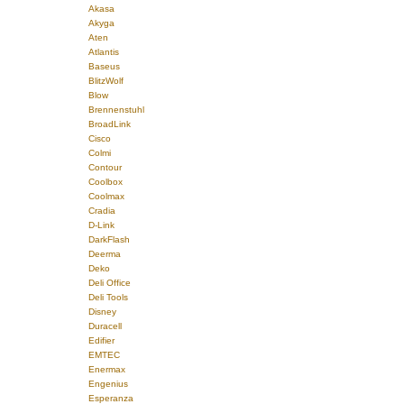
Akasa
Akyga
Aten
Atlantis
Baseus
BlitzWolf
Blow
Brennenstuhl
BroadLink
Cisco
Colmi
Contour
Coolbox
Coolmax
Cradia
D-Link
DarkFlash
Deerma
Deko
Deli Office
Deli Tools
Disney
Duracell
Edifier
EMTEC
Enermax
Engenius
Esperanza