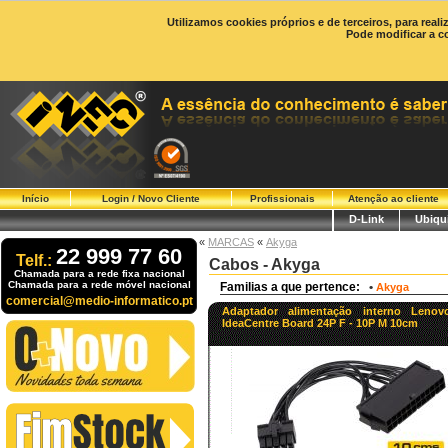
Utilizamos cookies próprios e de terceiros, para real
Pode modificar a c
Início
Login / Novo Cliente
Profissionais
Atenção ao cliente
D-Link
Ubiqui
«
MARCAS
«
Akyga
22 999 77 60
Telf.:
Cabos - Akyga
Chamada para a rede fixa nacional
Chamada para a rede móvel nacional
Familias a que pertence:
•
Akyga
comercial@medio-informatico.pt
Adaptador alimentação interno Lenov
IdeaCentre Board 24P F - 10P M 10cm