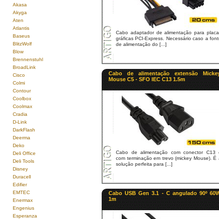
Akasa
Akyga
Aten
Atlantis
Cabo adaptador de alimentação para placa
Baseus
gráficas PCI-Express. Necessário caso a fon
BlitzWolf
de alimentação do [...]
Blow
Brennenstuhl
BroadLink
Cabo de alimentação extensão Micke
Cisco
Mouse C5 - SFO IEC C13 1.5m
Colmi
Contour
Coolbox
Coolmax
Cradia
D-Link
DarkFlash
Deerma
Deko
Cabo de alimentação com conector C13 
Deli Office
com terminação em trevo (mickey Mouse). É 
Deli Tools
solução perfeita para [...]
Disney
Duracell
Edifier
EMTEC
Cabo USB Gen 3.1 - C angulado 90º 60
1m
Enermax
Engenius
Esperanza