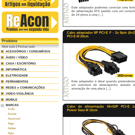
Este adaptador podemos conectar uma font
de alimentação ATX padrão com um conecto
de 24 pinos a uma [...]
Cabo adaptador 8P PCI-E F - 2x 8pin (6+2
PCI-E M 20cm
Produtos
|
Abrir tudo
Fechar tudo
ACESSÓRIOS / CONSUMÍVEIS
ÁUDIO / VÍDEO
CASA / ESCRITÓRIO
INFORMÁTICA
ELETRICIDADE
Este adaptador é ideal quando pretendemo
FERRAMENTAS
um overclock de desempenho através d
REDES e COMUNICAÇÕES
anexação de uma placa [...]
VIDEO-VIGILÂNCIA
MOBILE
MARCAS
Cabo de alimentação 06+02P PCI-E 1
1Life
Power Sata M 15cm
Acase
Aerocool
Aigo
Airlive
Ajax