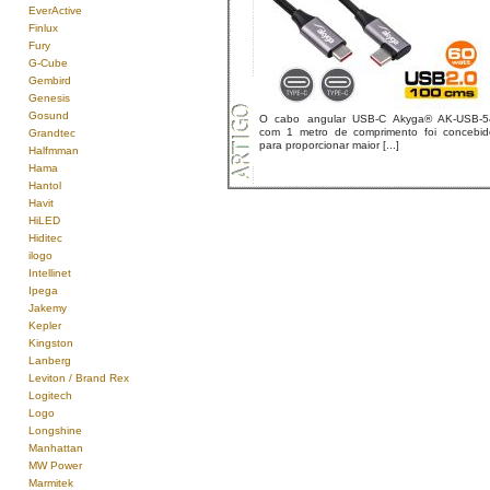
EverActive
Finlux
Fury
G-Cube
Gembird
Genesis
Gosund
O cabo angular USB-C Akyga® AK-USB-5
com 1 metro de comprimento foi concebid
Grandtec
para proporcionar maior [...]
Halfmman
Hama
Hantol
Havit
HiLED
Hiditec
ilogo
Intellinet
Ipega
Jakemy
Kepler
Kingston
Lanberg
Leviton / Brand Rex
Logitech
Logo
Longshine
Manhattan
MW Power
Marmitek