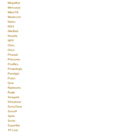
MegaBat
Mercusys
MikroTik
Modecom
Natec
NGS
NiteBird
Noyafa
NPP
Orno
Orico
Phasak
Phicomm
Posiflex
Powerlogic
Prestigio
Puluz
Qvis
Raidsonic
Ruijie
Seagate
Shinybow
SonicGear
Sonoff
Spire
Sunix
Superfire
TP-Link