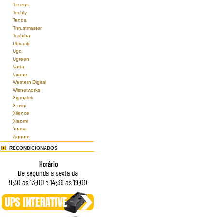
Tacens
Techly
Tenda
Thrustmaster
Toshiba
Ubiquiti
Ugo
Ugreen
Varta
Virone
Western Digital
Wisnetworks
Xigmatek
X-mini
Xilence
Xiaomi
Yuasa
Zignum
RECONDICIONADOS