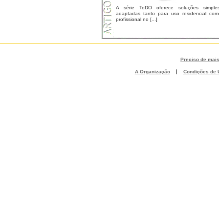
A série ToDO oferece soluções simples
adaptadas tanto para uso residencial com
profissional no [...]
Preciso de mai
|
A Organização
Condições de U