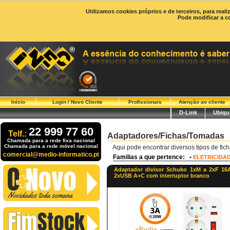
Utilizamos cookies próprios e de terceiros, para real
Pode modificar a c
Início
Login / Novo Cliente
Profissionais
Atenção ao cliente
D-Link
Ubiqui
22 999 77 60
Telf.:
Adaptadores/Fichas/Tomadas
Chamada para a rede fixa nacional
Chamada para a rede móvel nacional
Aqui pode encontrar diversos tipos de fic
comercial@medio-informatico.pt
Familias a que pertence:
•
ELETRICIDA
Adaptador divisor Schuko 1xM a 2xF 16
2xUSB A+C com interruptor branco