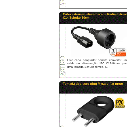
Cabo extensão alimentação cRadia extern
C14/Schuko 30cm
Este cabo adaptador permite converter um
saída de alimentação IEC C13/fêmea par
uma tomada Schuko fêmea, [...]
Tomada tipo euro plug M cabo flat preto