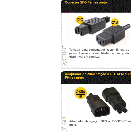
Conector SFO Fêmea preto
Tomada para computador, recto, fêmea de 
pinos. Carcaça assemblada de cor preta 
disponível em com [...]
Adaptador de alimentação IEC C14 M a C
Fêmea preto
Adaptador de ligação SFO a IEC-320-C5 e
preto.