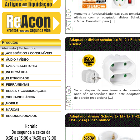
Aumente a funcionalidade das suas tomada
elétricas com o adaptador divisor Schuk
cRadia. Concebido para [...]
Adaptador divisor schuko 1 x M - 2 x F eur
Produtos
branco
|
Abrir tudo
Fechar tudo
ACESSÓRIOS / CONSUMÍVEIS
ÁUDIO / VÍDEO
CASA / ESCRITÓRIO
INFORMÁTICA
ELETRICIDADE
FERRAMENTAS
Se só dispõe de uma tomada de corrente
REDES e COMUNICAÇÕES
onde são necessárias duas, este adaptado
VIDEO-VIGILÂNCIA
de parede proporciona [...]
MOBILE
MARCAS
RECONDICIONADOS
Adaptador divisor Schuko 1x M - 1x F +2
USB (2.4A) Cinza-branco