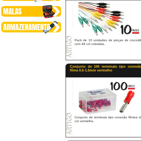
Pack de 10 unidades de pinças de crocodil
com 48 cm coloridas.
Conjunto de 100 terminais tipo conexã
fêma 0.5-1.5mm vermelho
Conjunto de terminais tipo conexão fêmea d
cor vermelha.