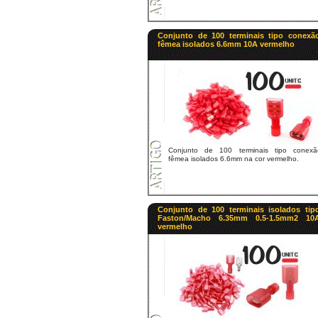
Conjunto de 100 terminais tipo conexã
fêmea isolados 6.6mm 10A vermelho
Conjunto de 100 terminais tipo conexã
fêmea isolados 6.6mm na cor vermelho.
Conjunto de 100 terminais isolados tip
Faston/Macho 6.35mm 0.5-1.5mm2 10
vermelho