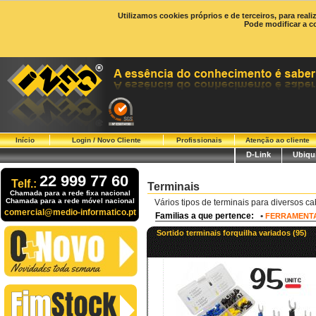
Utilizamos cookies próprios e de terceiros, para real
Pode modificar a c
Início
Login / Novo Cliente
Profissionais
Atenção ao cliente
D-Link
Ubiqui
22 999 77 60
Telf.:
Terminais
Chamada para a rede fixa nacional
Chamada para a rede móvel nacional
Vários tipos de terminais para diversos ca
comercial@medio-informatico.pt
Familias a que pertence:
•
FERRAMENT
Sortido terminais forquilha variados (95)