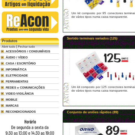
Um kit composto por 95 conectores terminai
de vários tipos numa caixa transparente.
Sortido terminais variados (125)
Produtos
|
Abrir tudo
Fechar tudo
ACESSÓRIOS / CONSUMÍVEIS
ÁUDIO / VÍDEO
CASA / ESCRITÓRIO
INFORMÁTICA
ELETRICIDADE
FERRAMENTAS
Um kit composto por 125 conectores termina
REDES e COMUNICAÇÕES
de vários tipos numa caixa transparente.
VIDEO-VIGILÂNCIA
MOBILE
MARCAS
RECONDICIONADOS
Conjunto de uniões rápidos (89)