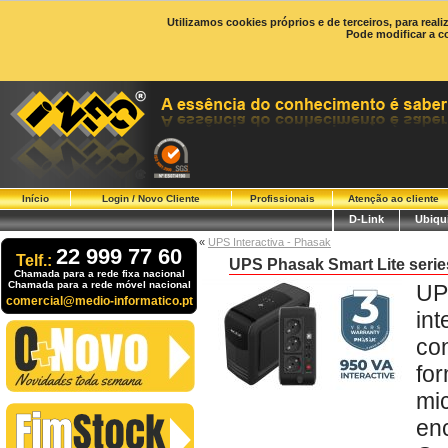
Utilizamos cookies próprios e de terceiros, para real
Pode modificar a c
Início
Login / Novo Cliente
Profissionais
Atenção ao cliente
D-Link
Ubiqui
«
UPS Interactiva - Phasak
22 999 77 60
Telf.:
UPS Phasak Smart Lite seri
Chamada para a rede fixa nacional
Chamada para a rede móvel nacional
UP
comercial@medio-informatico.pt
in
co
fo
mi
en