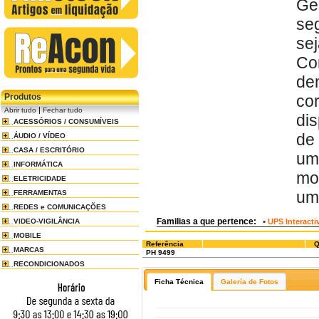
Ges
se
se
Co
de
Produtos
co
|
Abrir tudo
Fechar tudo
di
ACESSÓRIOS / CONSUMÍVEIS
de
ÁUDIO / VÍDEO
CASA / ESCRITÓRIO
um
INFORMÁTICA
mo
ELETRICIDADE
um
FERRAMENTAS
REDES e COMUNICAÇÕES
Familias a que pertence:
•
VIDEO-VIGILÂNCIA
UPS Interacti
MOBILE
Referência
Q
MARCAS
PH 9499
RECONDICIONADOS
Ficha Técnica
Galería de Fotos