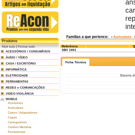
an
ca
re
int
Familias a que pertence:
•
Auriculares
Produtos
|
Referência
Q
Abrir tudo
Fechar tudo
SBV 1001
ACESSÓRIOS / CONSUMÍVEIS
ÁUDIO / VÍDEO
Ficha Técnica
CASA / ESCRITÓRIO
INFORMÁTICA
Bateria 
ELETRICIDADE
FERRAMENTAS
REDES e COMUNICAÇÕES
VIDEO-VIGILÂNCIA
MOBILE
Acessórios
Auriculares
Cabos / Adaptadores
Capas
Carregadores
Cartões Memória
Ferramentas