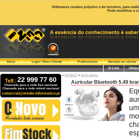
Utilizamos cookies próprios e de terceiros, para real
Pode modificar a c
Início
Login / Novo Cliente
Profissionais
Atenção ao cliente
D-Link
Ubiqui
«
MOBILE
«
Auriculares
22 999 77 60
Telf.:
Auricular Bluetooth 5.49 bra
Chamada para a rede fixa nacional
Chamada para a rede móvel nacional
Eq
comercial@medio-informatico.pt
au
um
mo
ch
es